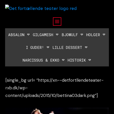
ABSALON
GILGAMESH
BJOWULF
HOLGER
I GUDER!
LILLE DESSERT
NARCISSUS & EKKO
HISTORIK
[single_bg url= “https://xn--detfortllendeteater-
rxb.dk/wp-
content/uploads/2015/10/bettina03dark.png”]