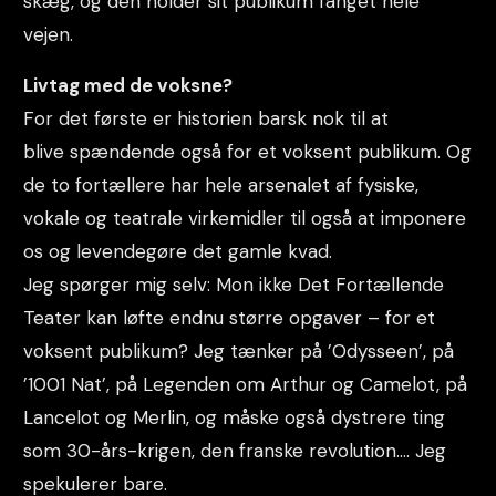
skæg, og den holder sit publikum fanget hele
vejen.
Livtag med de voksne?
For det første er historien barsk nok til at
blive spændende også for et voksent publikum. Og
de to fortællere har hele arsenalet af fysiske,
vokale og teatrale virkemidler til også at imponere
os og levendegøre det gamle kvad.
Jeg spørger mig selv: Mon ikke Det Fortællende
Teater kan løfte endnu større opgaver – for et
voksent publikum? Jeg tænker på ’Odysseen’, på
’1001 Nat’, på Legenden om Arthur og Camelot, på
Lancelot og Merlin, og måske også dystrere ting
som 30-års-krigen, den franske revolution…. Jeg
spekulerer bare.