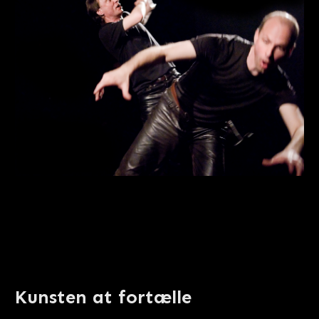
Der bliver fortalt heltekvad med drabelige ord
og bevægelser, når Jesper la Cour Andersen og
Troels Kirk Ejsing fører sig frem med ‘Bjowulf’.
Foto: Simon Jeppesen
Kunsten at fortælle