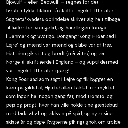
Bjowulf – eller ’Beowulf’ – regnes for det
første stykke fiktion på skrift i engelsk litteratur.
Sagnets/kvadets oprindelse skriver sig helt tilbage
til førkristen vikingetid, og handlingen foregår
i Danmark og Sverige. Dengang ’Kong Hroar sad i
Lejre’ og mænd var mænd og skibe var af træ.
Historien gik vidt og bredt (må vi tro) og via
Norge til skriftlærde i England – og vupti! dermed
var engelsk litteratur i gang!
Kong Roar sad som sagt i Lejre og fik bygget en
kæmpe gildehal, Hjortehallen kaldet, udsmykket
som ingen hal nogen gang før, med tronstol og
pejs og pragt, hvor han ville holde sine gæstebud
med fade af øl, og vildsvin på spid, og nyde sine
sidste år og dage. Rygterne gik rigtignok om trolde