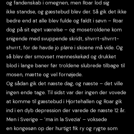
og fandenskab i omegnen, men Roar lod sig
ikke standse, og gæstebud blev der. Så gik det ikke
bedre end at alle blev fulde og faldt i søvn – Roar
dog på sit eget værelse – og mosetroldene kom
snigende med svuppende skridt, shvrrt-shvrrt-
shvrrt, for de havde jo pløre i skoene må vide. Og
så blev der smovset menneskekød og drukket
blod i lange baner før troldene slubrede tilbage til
mosen, mætte og vel fornøjede.
Og sådan gik det næste dag, og næste – det ville
ingen ende tage. Til sidst var der ingen der vovede
at komme til gæstebud i Hjortehallen og Roar gik
ind i en dyb depression der varede de næste 12 år.
Men i Sverige – ’ma in la Svezia’ – voksede
en kongesøn op der hurtigt fik ry og rygte som