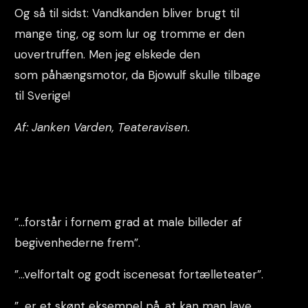
Og så til sidst: Vandkanden bliver brugt til
mange ting, og som lur og tromme er den
uovertruffen. Men jeg elskede den
som påhængsmotor, da Bjowulf skulle tilbage
til Sverige!
Af: Janken Varden, Teateravisen.
”…forstår i fornem grad at male billeder af
begivenhederne frem”.
”…velfortalt og godt iscenesat fortælleteater”.
”…er et skønt eksempel på, at kan man lave